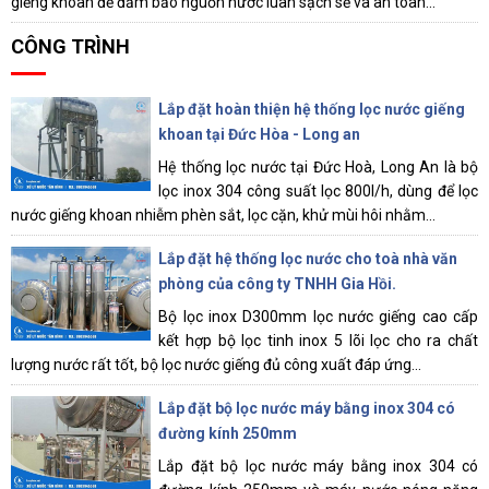
giếng khoan để đảm bảo nguồn nước luân sạch sẽ và an toàn...
CÔNG TRÌNH
Lắp đặt hoàn thiện hệ thống lọc nước giếng
khoan tại Đức Hòa - Long an
Hệ thống lọc nước tại Đức Hoà, Long An là bộ
lọc inox 304 công suất lọc 800l/h, dùng để lọc
nước giếng khoan nhiễm phèn sắt, lọc cặn, khử mùi hôi nhằm...
Lắp đặt hệ thống lọc nước cho toà nhà văn
phòng của công ty TNHH Gia Hồi.
Bộ lọc inox D300mm lọc nước giếng cao cấp
kết hợp bộ lọc tinh inox 5 lõi lọc cho ra chất
lượng nước rất tốt, bộ lọc nước giếng đủ công xuất đáp ứng...
Lắp đặt bộ lọc nước máy bằng inox 304 có
đường kính 250mm
Lắp đặt bộ lọc nước máy bằng inox 304 có