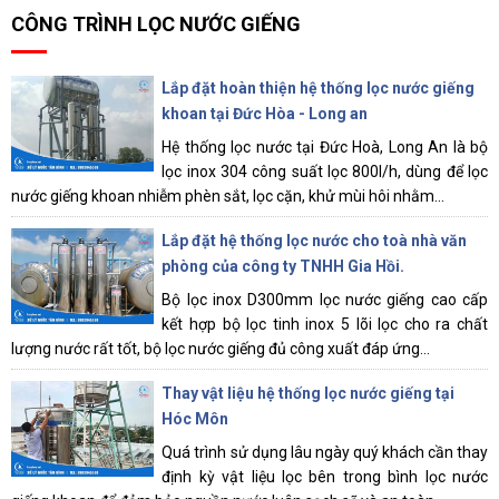
CÔNG TRÌNH LỌC NƯỚC GIẾNG
Lắp đặt hoàn thiện hệ thống lọc nước giếng
khoan tại Đức Hòa - Long an
Hệ thống lọc nước tại Đức Hoà, Long An là bộ
lọc inox 304 công suất lọc 800l/h, dùng để lọc
nước giếng khoan nhiễm phèn sắt, lọc cặn, khử mùi hôi nhằm...
Lắp đặt hệ thống lọc nước cho toà nhà văn
phòng của công ty TNHH Gia Hồi.
Bộ lọc inox D300mm lọc nước giếng cao cấp
kết hợp bộ lọc tinh inox 5 lõi lọc cho ra chất
lượng nước rất tốt, bộ lọc nước giếng đủ công xuất đáp ứng...
Thay vật liệu hệ thống lọc nước giếng tại
Hóc Môn
Quá trình sử dụng lâu ngày quý khách cần thay
định kỳ vật liệu lọc bên trong bình lọc nước