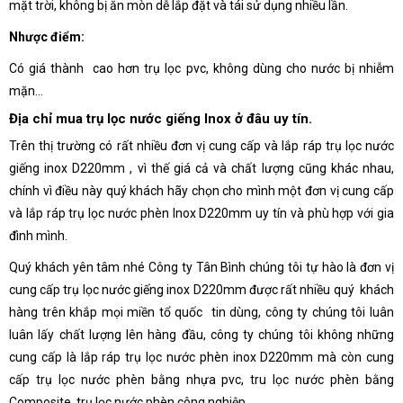
mặt trời, không bị ăn mòn dễ lắp đặt và tái sử dụng nhiều lần.
Nhược điểm:
Có giá thành cao hơn trụ lọc pvc, không dùng cho nước bị nhiễm
mặn…
Địa chỉ mua trụ lọc nước giếng Inox ở đâu uy tín.
Trên thị trường có rất nhiều đơn vị cung cấp và lắp ráp trụ lọc nước
giếng inox D220mm , vì thế giá cả và chất lượng cũng khác nhau,
chính vì điều này quý khách hãy chọn cho mình một đơn vị cung cấp
và lắp ráp trụ lọc nước phèn Inox D220mm uy tín và phù hợp với gia
đình mình.
Quý khách yên tâm nhé Công ty Tân Bình chúng tôi tự hào là đơn vị
cung cấp trụ lọc nước giếng inox D220mm được rất nhiều quý khách
hàng trên khắp mọi miền tổ quốc tin dùng, công ty chúng tôi luân
luân lấy chất lượng lên hàng đầu, công ty chúng tôi không những
cung cấp là lắp ráp trụ lọc nước phèn inox D220mm mà còn cung
cấp trụ lọc nước phèn bằng nhựa pvc, tru lọc nước phèn bằng
Composite, trụ lọc nước phèn công nghiệp.