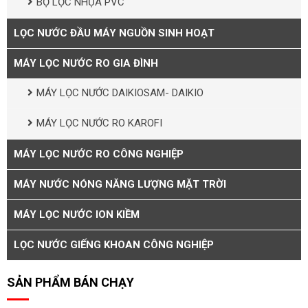
BỘ LỌC NHỰA PVC
LỌC NƯỚC ĐẦU MÁY NGUỒN SINH HOẠT
MÁY LỌC NƯỚC RO GIA ĐÌNH
MÁY LỌC NƯỚC DAIKIOSAM- DAIKIO
MÁY LỌC NƯỚC RO KAROFI
MÁY LỌC NƯỚC RO CÔNG NGHIỆP
MÁY NƯỚC NÓNG NĂNG LƯỢNG MẶT TRỜI
MÁY LỌC NƯỚC ION KIỀM
LỌC NƯỚC GIẾNG KHOAN CÔNG NGHIỆP
SẢN PHẨM BÁN CHẠY