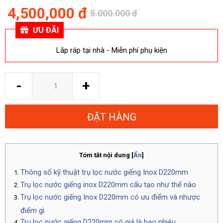
4,500,000 đ
5.000.000 đ
ƯU ĐÃI
Lắp ráp tại nhà - Miễn phí phụ kiện
Số
-
+
lượng
ĐẶT HÀNG
Tóm tắt nội dung
[
Ẩn
]
Thông số kỹ thuật trụ lọc nước giếng Inox D220mm
Trụ lọc nước giếng inox D220mm cấu tạo như thế nào
Trụ lọc nước giếng Inox D220mm có ưu điểm và nhược
điểm gì.
Trụ lọc nước giếng D220mm có giá là bao nhiêu.