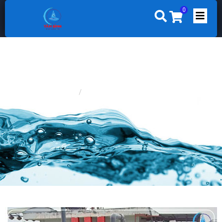
0
Trang chủ
LỌC NƯỚC GIẾNG KHOAN GIA ĐÌNH