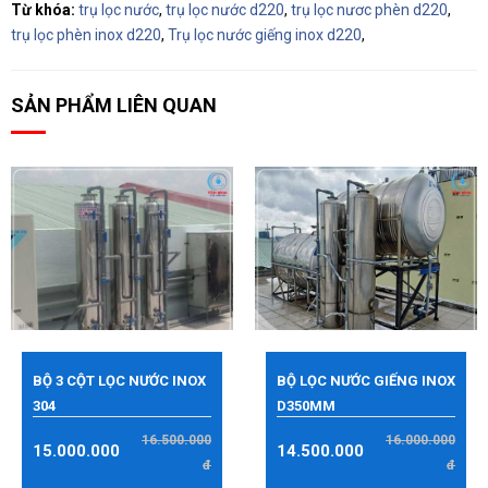
Từ khóa:
trụ lọc nước
,
trụ lọc nước d220
,
trụ lọc nươc phèn d220
,
trụ lọc phèn inox d220
,
Trụ lọc nước giếng inox d220
,
SẢN PHẨM LIÊN QUAN
BỘ 3 CỘT LỌC NƯỚC INOX
BỘ LỌC NƯỚC GIẾNG INOX
304
D350MM
16.500.000
16.000.000
15.000.000
14.500.000
đ
đ
đ
đ