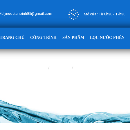
Xulynuoctanbinh85@gmail.com
Mở cửa : Từ 8h30 - 17h30
TRANG CHỦ
CÔNG TRÌNH
SẢN PHẨM
LỌC NƯỚC PHÈN
Trang chủ
TIN TỨC
TIN CHUYÊN NGÀNH