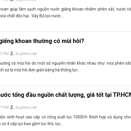
khoan giúp làm sạch nguồn nước giếng khoan nhiễm phèn sắt, nước có
óa chất độc hại...Vậy Bộ lọc nước...
giếng khoan thường có mùi hôi?
41 PM
locphen.net
ường có mùi hôi do một số nguyên nhân khác nhau như: mùi phèn sắt,
h xử lý mùi hôi đơn giản bằng hệ thống lọc...
nước tổng đầu nguồn chất lượng, giá tốt tại TP.H
17 PM
locphen.net
ồn sinh hoạt cao cấp có công suất lọc 1000l/h thích hợp sử dụng cho
 có 4 cấp lọc bao gồm lọc thô, lọc...