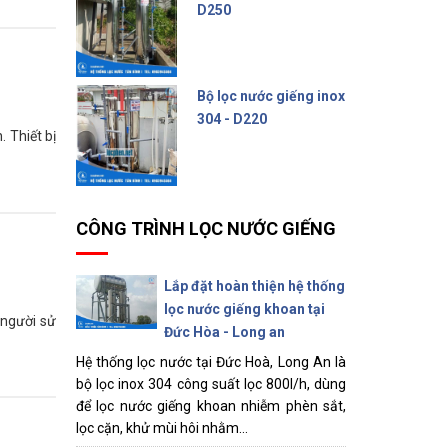
D250
6.200.000 đ
Bộ lọc nước giếng inox
304 - D220
. Thiết bị
4.500.000 đ
CÔNG TRÌNH LỌC NƯỚC GIẾNG
Lắp đặt hoàn thiện hệ thống
lọc nước giếng khoan tại
 người sử
Đức Hòa - Long an
Hệ thống lọc nước tại Đức Hoà, Long An là
bộ lọc inox 304 công suất lọc 800l/h, dùng
để lọc nước giếng khoan nhiễm phèn sắt,
lọc cặn, khử mùi hôi nhằm...