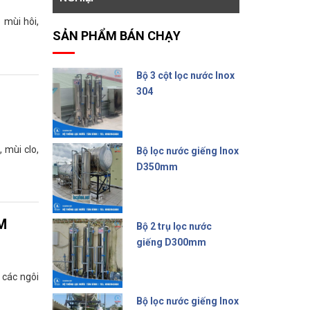
 mùi hôi,
SẢN PHẨM BÁN CHẠY
Bộ 3 cột lọc nước Inox
304
15.000.000 đ
 mùi clo,
Bộ lọc nước giếng Inox
D350mm
14.500.000 đ
CM
Bộ 2 trụ lọc nước
giếng D300mm
9.500.000 đ
 các ngôi
Bộ lọc nước giếng Inox