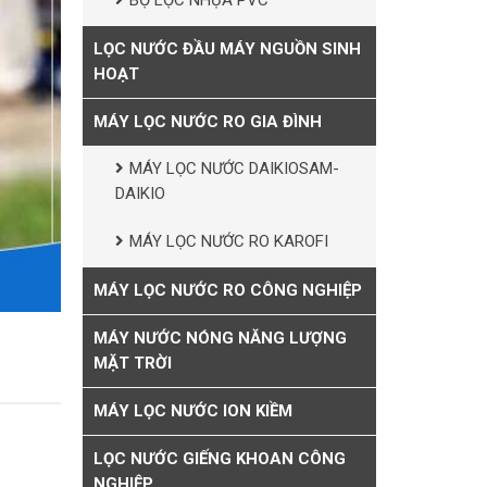
BỘ LỌC NHỰA PVC
LỌC NƯỚC ĐẦU MÁY NGUỒN SINH
HOẠT
MÁY LỌC NƯỚC RO GIA ĐÌNH
MÁY LỌC NƯỚC DAIKIOSAM-
DAIKIO
MÁY LỌC NƯỚC RO KAROFI
MÁY LỌC NƯỚC RO CÔNG NGHIỆP
MÁY NƯỚC NÓNG NĂNG LƯỢNG
MẶT TRỜI
MÁY LỌC NƯỚC ION KIỀM
LỌC NƯỚC GIẾNG KHOAN CÔNG
NGHIỆP