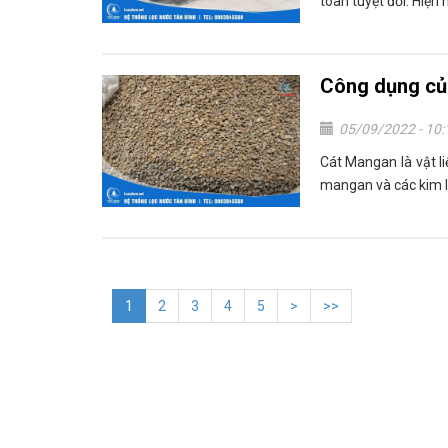
toàn tuyệt đối. Hiện n
Công dụng của
05/09/2022 - 10
Cát Mangan là vật l
mangan và các kim lo
1
2
3
4
5
>
>>