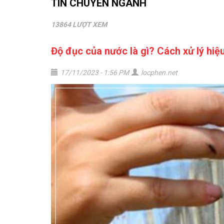
TIN CHUYÊN NGÀNH
13864 LƯỢT XEM
Độ đục của nước là gì? Cách xử lý hiệ
17/11/2023 - 1:56 PM
locphen.net