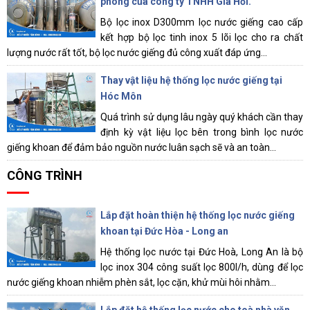
phòng của công ty TNHH Gia Hồi.
Bộ lọc inox D300mm lọc nước giếng cao cấp
kết hợp bộ lọc tinh inox 5 lõi lọc cho ra chất
lượng nước rất tốt, bộ lọc nước giếng đủ công xuất đáp ứng...
Thay vật liệu hệ thống lọc nước giếng tại
Hóc Môn
Quá trình sử dụng lâu ngày quý khách cần thay
định kỳ vật liệu lọc bên trong bình lọc nước
giếng khoan để đảm bảo nguồn nước luân sạch sẽ và an toàn...
CÔNG TRÌNH
Lắp đặt hoàn thiện hệ thống lọc nước giếng
khoan tại Đức Hòa - Long an
Hệ thống lọc nước tại Đức Hoà, Long An là bộ
lọc inox 304 công suất lọc 800l/h, dùng để lọc
nước giếng khoan nhiễm phèn sắt, lọc cặn, khử mùi hôi nhằm...