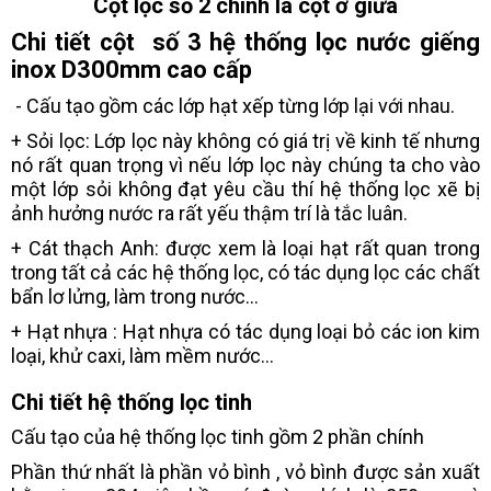
Cột lọc số 2 chính là cột ở giữa
Chi tiết cột số 3 hệ thống lọc nước giếng
inox D300mm cao cấp
- Cấu tạo gồm các lớp hạt xếp từng lớp lại với nhau.
+ Sỏi lọc: Lớp lọc này không có giá trị về kinh tế nhưng
nó rất quan trọng vì nếu lớp lọc này chúng ta cho vào
một lớp sỏi không đạt yêu cầu thí hệ thống lọc xẽ bị
ảnh hưởng nước ra rất yếu thậm trí là tắc luân.
+ Cát thạch Anh: được xem là loại hạt rất quan trong
trong tất cả các hệ thống lọc, có tác dụng lọc các chất
bẩn lơ lửng, làm trong nước...
+ Hạt nhựa : Hạt nhựa có tác dụng loại bỏ các ion kim
loại, khử caxi, làm mềm nước...
Chi tiết hệ thống lọc tinh
Cấu tạo của hệ thống lọc tinh gồm 2 phần chính
Phần thứ nhất là phần vỏ bình , vỏ bình được sản xuất