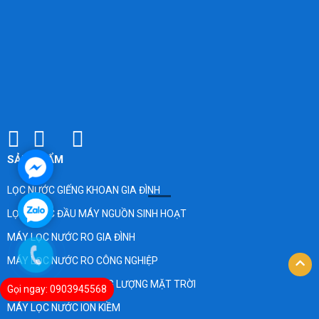
SẢN PHẨM
LỌC NƯỚC GIẾNG KHOAN GIA ĐÌNH
LỌC NƯỚC ĐẦU MÁY NGUỒN SINH HOẠT
MÁY LỌC NƯỚC RO GIA ĐÌNH
MÁY LỌC NƯỚC RO CÔNG NGHIỆP
MÁY NƯỚC NÓNG NĂNG LƯỢNG MẶT TRỜI
Gọi ngay: 0903945568
MÁY LỌC NƯỚC ION KIỀM