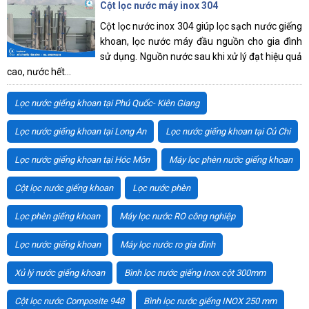
Cột lọc nước máy inox 304
Cột lọc nước inox 304 giúp lọc sạch nước giếng
khoan, lọc nước máy đầu nguồn cho gia đình
sử dụng. Nguồn nước sau khi xử lý đạt hiệu quả
cao, nước hết...
Lọc nước giếng khoan tại Phú Quốc- Kiên Giang
Lọc nước giếng khoan tại Long An
Lọc nước giếng khoan tại Củ Chi
Lọc nước giếng khoan tại Hóc Môn
Máy lọc phèn nước giếng khoan
Cột lọc nước giếng khoan
Lọc nước phèn
Lọc phèn giếng khoan
Máy lọc nước RO công nghiệp
Lọc nước giếng khoan
Máy lọc nước ro gia đình
Xủ lý nước giếng khoan
Bình lọc nước giếng Inox cột 300mm
Cột lọc nước Composite 948
Bình lọc nước giếng INOX 250 mm