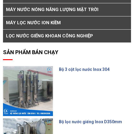
MÁY NƯỚC NÓNG NĂNG LƯỢNG MẶT TRỜI
MÁY LỌC NƯỚC ION KIỀM
LỌC NƯỚC GIẾNG KHOAN CÔNG NGHIỆP
SẢN PHẨM BÁN CHẠY
Bộ 3 cột lọc nước Inox 304
15.000.000 đ
Bộ lọc nước giếng Inox D350mm
14.500.000 đ