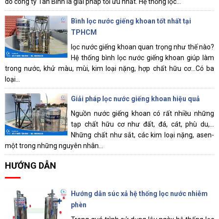
do công ty Tân Bình là giải pháp tối ưu nhất. Hệ thống lọc...
Bình lọc nước giếng khoan tốt nhất tại
TPHCM
lọc nước giếng khoan quan trọng như thế nào?
Hệ thống bình lọc nước giếng khoan giúp làm
trong nước, khử màu, mùi, kim loại nặng, hợp chất hữu cơ...Có ba
loại...
Giải pháp lọc nước giếng khoan hiệu quả
Nguồn nước giếng khoan có rất nhiều những
tạp chất hữu cơ như đất, đá, cát, phù du,…
Những chất như sắt, các kim loại nặng, asen-
một trong những nguyên nhân...
HƯỚNG DẪN
Hướng dẫn súc xả hệ thống lọc nước nhiễm
phèn