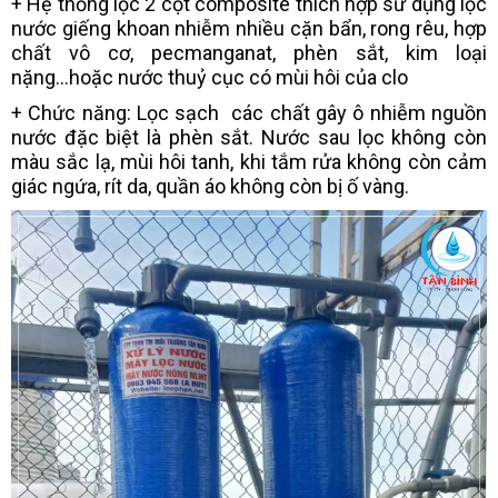
+ Hệ thống lọc 2 cột composite thích hợp sử dụng lọc
nước giếng khoan nhiễm nhiều cặn bẩn, rong rêu, hợp
chất vô cơ, pecmanganat, phèn sắt, kim loại
nặng...hoặc nước thuỷ cục có mùi hôi của clo
+ Chức năng: Lọc sạch các chất gây ô nhiễm nguồn
nước đặc biệt là phèn sắt. Nước sau lọc không còn
màu sắc lạ, mùi hôi tanh, khi tắm rửa không còn cảm
giác ngứa, rít da, quần áo không còn bị ố vàng.