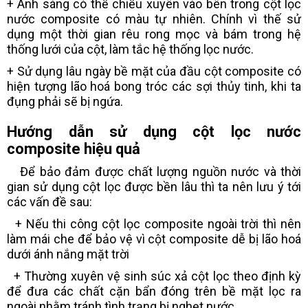
+ Ánh sáng có thể chiếu xuyên vào bên trong cột lọc
nước composite có màu tự nhiên. Chính vì thế sử
dụng một thời gian rêu rong mọc và bám trong hệ
thống lưới của cột, làm tắc hệ thống lọc nước.
+ Sử dụng lâu ngày bề mặt của đầu cột composite có
hiện tượng lão hoá bong tróc các sợi thủy tinh, khi ta
đụng phải sẽ bị ngứa.
Hướng dẫn sử dụng cột lọc nước
composite hiệu quả
Để bảo đảm được chất lượng nguồn nước và thời
gian sử dụng cột lọc được bền lâu thì ta nên lưu ý tới
các vấn đề sau:
+ Nếu thi công cột lọc composite ngoài trời thì nên
làm mái che để bảo vệ vì cột composite dễ bị lão hoá
dưới ánh nắng mặt trời
+ Thường xuyên vệ sinh súc xả cột lọc theo định kỳ
để đưa các chất cặn bẩn đóng trên bề mặt lọc ra
ngoài nhằm tránh tình trạng bị nghẹt nước.