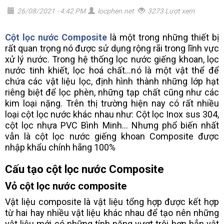
26/08/2021 - 4:42 PM
locphen.net
3273 Lượt xem
Cột lọc nước Composite
là một trong những thiết bị
rất quan trọng nó được sử dụng rộng rãi trong lĩnh vực
xử lý nước. Trong hệ thống lọc nước giếng khoan, lọc
nước tinh khiết, lọc hoá chất...nó là một vật thể để
chứa các vật liệu lọc, định hình thành những lớp hạt
riêng biệt để lọc phèn, những tạp chất cũng như các
kim loại nặng. Trên thị trường hiện nay có rất nhiều
loại cột lọc nước khác nhau như: Cột lọc Inox sus 304,
cột lọc nhựa PVC Bình Minh... Nhưng phổ biến nhất
vẫn là cột lọc nước giếng khoan Composite được
nhập khẩu chính hãng 100%
Cấu tạo cột lọc nước Composite
Vỏ cột lọc nước composite
Vật liệu composite là vật liệu tổng hợp được kết hợp
từ hai hay nhiều vật liệu khác nhau để tạo nên những
vật liệu mới có những tính năng vượt trội hơn hẳn vật