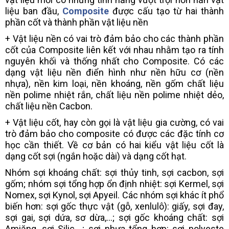
liệu ban đầu,
Composite
được cấu tạo từ hai thành
phần cốt và thành phần vật liệu nền
+ Vật liệu nền có vai trò đảm bảo cho các thành phần
cốt của Composite liên kết với nhau nhằm tạo ra tính
nguyên khối và thống nhất cho Composite. Có các
dạng vật liệu nền điển hình như nền hữu cơ (nền
nhựa), nền kim loại, nền khoáng, nền gốm chất liệu
nền polime nhiệt rắn, chất liệu nền polime nhiệt dẻo,
chất liệu nền Cacbon.
+ Vật liệu cốt, hay còn gọi là vật liệu gia cường, có vai
trò đảm bảo cho composite có được các đặc tính cơ
học cần thiết. Về cơ bản có hai kiểu vật liệu cốt là
dạng cốt sợi (ngắn hoặc dài) và dạng cốt hạt.
Nhóm sợi khoáng chất: sợi thủy tinh, sợi cacbon, sợi
gốm; nhóm sợi tổng hợp ổn định nhiệt: sợi Kermel, sợi
Nomex, sợi Kynol, sợi Apyeil. Các nhóm sợi khác ít phổ
biến hơn: sợi gốc thực vật (gỗ, xenlulô): giấy, sợi đay,
sợi gai, sợi dứa, sơ dừa,...; sợi gốc khoáng chất: sợi
Amiăng, sợi Silic,...; sợi nhựa tổng hợp: sợi polyeste