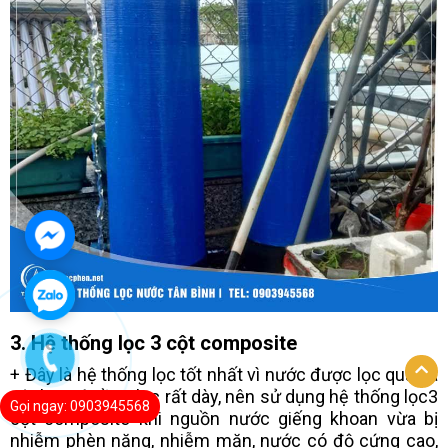
3. Hệ thống lọc 3 cột composite
+ Đây là hệ thống lọc tốt nhất vì nước được lọc qua ba
cột lọc với tầng lọc rất dày, nên sử dụng hệ thống lọc3
Gọi ngay: 0903945568
cột composite khi nguồn nước giếng khoan vừa bị
nhiễm phèn nặng, nhiễm mặn, nước có độ cứng cao,