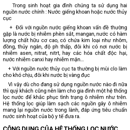
Trong sinh hoạt gia đình chúng ta sử dụng hai
nguồn nước chính : Nước giếng khoan hoặc nước thủy
cục
+ Đối với nguồn nước giếng khoan vấn đề thường
gặp là nước bị nhiễm phèn sắt, mangan, nước có hàm
lượng chất hữu cơ cao, có chứa kim loại như nhôm,
đồng, thủy ngân, độ ph thấp, đôi khi có nơi nước bị
nhiễm asen, nitrat, nitrt, hay các hóa chất độc hại,
nước nhiễm canxi hay nhiễm mặn...
+ Với nguồn nước thủy cục ta thường bị mùi clo làm
cho khó chịu, đôi khi nước bị vàng đục
Vì vậy dù cho đang sử dụng nguồn nước nào đi nữa
thì quý khách cũng nên làm cho gia đình một hệ thống
lọc nước để khắc phục tình trạng ô nhiễm như trên.
Hệ thống lọc giúp làm sạch các nguồn gây ô nhiễm
mang lại nguồn nước trong lành, đáp ứng tiêu chuẩn
nước sinh hoạt của bộ y tế đưa ra.
CÔNG DỤNG CỦA HỆ THỐNG LỌC NƯỚC