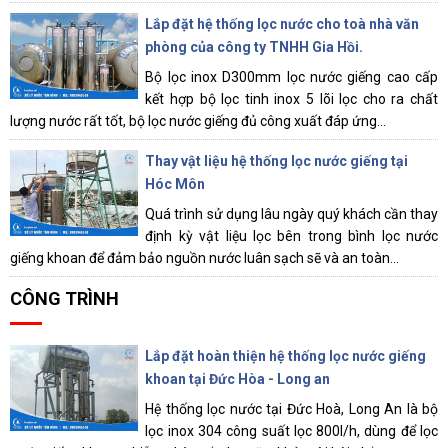
Lắp đặt hệ thống lọc nước cho toà nhà văn
phòng của công ty TNHH Gia Hồi.
Bộ lọc inox D300mm lọc nước giếng cao cấp
kết hợp bộ lọc tinh inox 5 lõi lọc cho ra chất
lượng nước rất tốt, bộ lọc nước giếng đủ công xuất đáp ứng...
Thay vật liệu hệ thống lọc nước giếng tại
Hóc Môn
Quá trình sử dụng lâu ngày quý khách cần thay
định kỳ vật liệu lọc bên trong bình lọc nước
giếng khoan để đảm bảo nguồn nước luân sạch sẽ và an toàn...
CÔNG TRÌNH
Lắp đặt hoàn thiện hệ thống lọc nước giếng
khoan tại Đức Hòa - Long an
Hệ thống lọc nước tại Đức Hoà, Long An là bộ
lọc inox 304 công suất lọc 800l/h, dùng để lọc