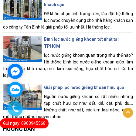
khách sạn
Để khắc phục tình trạng trên, lắp đặt hệ thống
lọc nước chuyên dụng cho nhà hàng khách sạn
do công ty Tân Bình là giải pháp tối ưu nhất. Hệ thống lọc...
Bình lọc nước giếng khoan tốt nhất tại
TPHCM
lọc nước giếng khoan quan trọng như thế nào?
Hệ thống bình lọc nước giếng khoan giúp làm
trong nước, khử màu, mùi, kim loại nặng, hợp chất hữu cơ...Có ba
loại...
Giải pháp lọc nước giếng khoan hiệu quả
Nguồn nước giếng khoan có rất nhiều những
tạp chất hữu cơ như đất, đá, cát, phù du,…
Những chất như sắt, các kim loại nặng, asen-
một trong những nguyên nhân...
Gọi ngay: 0903945568
HƯỚNG DẪN