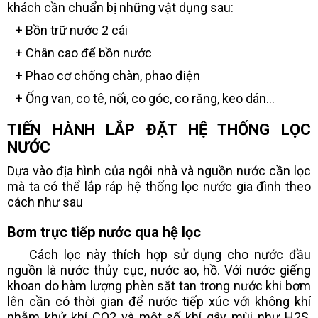
khách cần chuẩn bị những vật dụng sau:
+ Bồn trữ nước 2 cái
+ Chân cao để bồn nước
+ Phao cơ chống chàn, phao điện
+ Ống van, co tê, nối, co góc, co răng, keo dán...
TIẾN HÀNH LẮP ĐẶT HỆ THỐNG LỌC
NƯỚC
Dựa vào địa hình của ngôi nhà và nguồn nước cần lọc
mà ta có thể lắp ráp hệ thống lọc nước gia đình theo
cách như sau
Bơm trực tiếp nước qua hệ lọc
Cách lọc này thích hợp sử dụng cho nước đầu
nguồn là nước thủy cục, nước ao, hồ. Với nước giếng
khoan do hàm lượng phèn sắt tan trong nước khi bơm
lên cần có thời gian để nước tiếp xúc với không khí
nhằm khử khí CO2 và một số khí gây mùi như H2S,