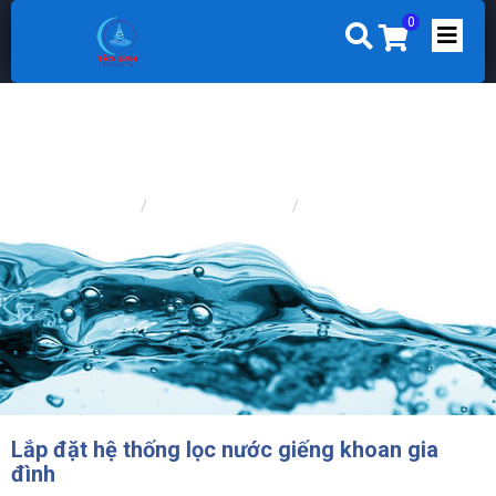
0
Trang chủ
LỌC NƯỚC PHÈN
LỌC PHÈN NƯỚC GIẾNG
Lắp đặt hệ thống lọc nước giếng khoan gia
đình