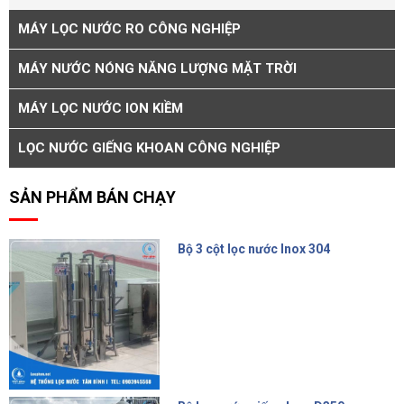
MÁY LỌC NƯỚC RO CÔNG NGHIỆP
MÁY NƯỚC NÓNG NĂNG LƯỢNG MẶT TRỜI
MÁY LỌC NƯỚC ION KIỀM
LỌC NƯỚC GIẾNG KHOAN CÔNG NGHIỆP
SẢN PHẨM BÁN CHẠY
Bộ 3 cột lọc nước Inox 304
15.000.000 đ