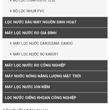
BỘ LỌC COMPOSITE 1252
BỘ LỌC NHỰA PVC
LỌC NƯỚC ĐẦU MÁY NGUỒN SINH HOẠT
MÁY LỌC NƯỚC RO GIA ĐÌNH
MÁY LỌC NƯỚC DAIKIOSAM- DAIKIO
MÁY LỌC NƯỚC RO KAROFI
MÁY LỌC NƯỚC RO CÔNG NGHIỆP
MÁY NƯỚC NÓNG NĂNG LƯỢNG MẶT TRỜI
MÁY LỌC NƯỚC ION KIỀM
LỌC NƯỚC GIẾNG KHOAN CÔNG NGHIỆP