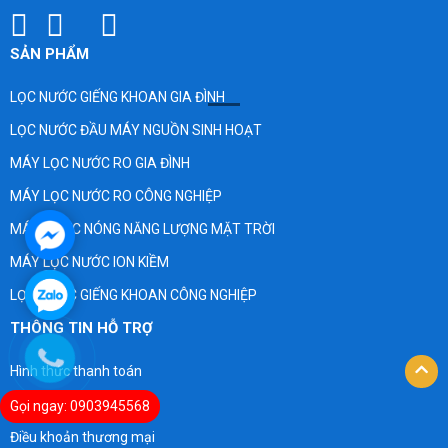
SẢN PHẨM
LỌC NƯỚC GIẾNG KHOAN GIA ĐÌNH
LỌC NƯỚC ĐẦU MÁY NGUỒN SINH HOẠT
MÁY LỌC NƯỚC RO GIA ĐÌNH
MÁY LỌC NƯỚC RO CÔNG NGHIỆP
MÁY NƯỚC NÓNG NĂNG LƯỢNG MẶT TRỜI
MÁY LỌC NƯỚC ION KIỀM
LỌC NƯỚC GIẾNG KHOAN CÔNG NGHIỆP
THÔNG TIN HỖ TRỢ
Hình thức thanh toán
Chính sách bảo hành
Gọi ngay: 0903945568
Điều khoản thương mại