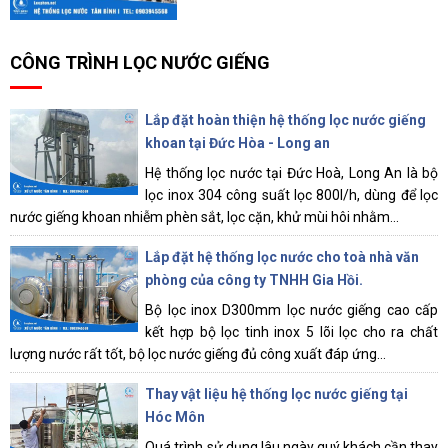
CÔNG TRÌNH LỌC NƯỚC GIẾNG
Lắp đặt hoàn thiện hệ thống lọc nước giếng
khoan tại Đức Hòa - Long an
Hệ thống lọc nước tại Đức Hoà, Long An là bộ
lọc inox 304 công suất lọc 800l/h, dùng để lọc
nước giếng khoan nhiễm phèn sắt, lọc cặn, khử mùi hôi nhằm...
Lắp đặt hệ thống lọc nước cho toà nhà văn
phòng của công ty TNHH Gia Hồi.
Bộ lọc inox D300mm lọc nước giếng cao cấp
kết hợp bộ lọc tinh inox 5 lõi lọc cho ra chất
lượng nước rất tốt, bộ lọc nước giếng đủ công xuất đáp ứng...
Thay vật liệu hệ thống lọc nước giếng tại
Hóc Môn
Quá trình sử dụng lâu ngày quý khách cần thay