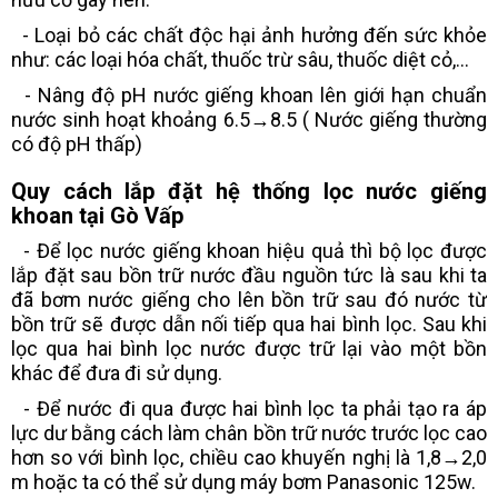
- Loại bỏ các chất độc hại ảnh hưởng đến sức khỏe
như: các loại hóa chất, thuốc trừ sâu, thuốc diệt cỏ,...
- Nâng độ pH nước giếng khoan lên giới hạn chuẩn
nước sinh hoạt khoảng 6.5→8.5 ( Nước giếng thường
có độ pH thấp)
Quy cách lắp đặt hệ thống lọc nước giếng
khoan tại Gò Vấp
- Để lọc nước giếng khoan hiệu quả thì bộ lọc được
lắp đặt sau bồn trữ nước đầu nguồn tức là sau khi ta
đã bơm nước giếng cho lên bồn trữ sau đó nước từ
bồn trữ sẽ được dẫn nối tiếp qua hai bình lọc. Sau khi
lọc qua hai bình lọc nước được trữ lại vào một bồn
khác để đưa đi sử dụng.
- Để nước đi qua được hai bình lọc ta phải tạo ra áp
lực dư bằng cách làm chân bồn trữ nước trước lọc cao
hơn so với bình lọc, chiều cao khuyến nghị là 1,8→2,0
m hoặc ta có thể sử dụng máy bơm Panasonic 125w.