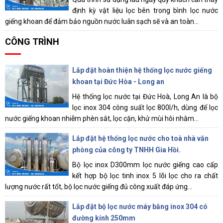
định kỳ vật liệu lọc bên trong bình lọc nước
giếng khoan để đảm bảo nguồn nước luân sạch sẽ và an toàn...
CÔNG TRÌNH
Lắp đặt hoàn thiện hệ thống lọc nước giếng
khoan tại Đức Hòa - Long an
Hệ thống lọc nước tại Đức Hoà, Long An là bộ
lọc inox 304 công suất lọc 800l/h, dùng để lọc
nước giếng khoan nhiễm phèn sắt, lọc cặn, khử mùi hôi nhằm...
Lắp đặt hệ thống lọc nước cho toà nhà văn
phòng của công ty TNHH Gia Hồi.
Bộ lọc inox D300mm lọc nước giếng cao cấp
kết hợp bộ lọc tinh inox 5 lõi lọc cho ra chất
lượng nước rất tốt, bộ lọc nước giếng đủ công xuất đáp ứng...
Lắp đặt bộ lọc nước máy bằng inox 304 có
đường kính 250mm