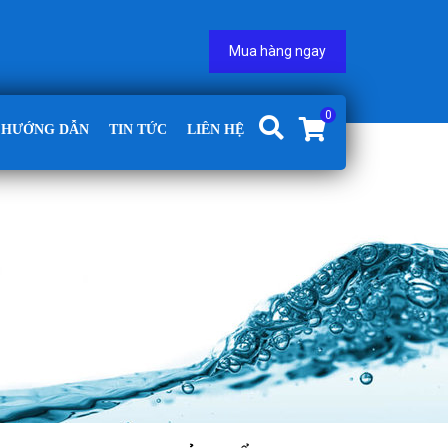
Mua hàng ngay
0
HƯỚNG DẪN
TIN TỨC
LIÊN HỆ
G