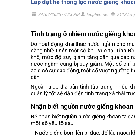
Lắp đặt hệ thống lọc nước giếng khoa
24/07/2023 - 4:23 PM
locphen.net
2112 Lượ
Tình trạng ô nhiễm nước giếng kho
Do hoạt động khai thác nước ngầm cho mục 
càng nhiều nên một số khu vực tại Tỉnh Đ
khô, mức độ suy giảm tăng dần qua các n
nước ngầm cũng bị suy giảm. Một số chỉ ti
acid có sự dao động, một số vượt ngưỡng t
dân.
Ngoài ra do địa bàn tỉnh tập trung nhiều 
quản lý tốt sẽ dẫn đến tình trạng xả thải t
Nhận biết nguồn nước giếng khoan
Để nhận biết nguồn nước giếng khoan ta đa
một số yếu tố sau:
- Nước giếng bơm lên bị đục, để lâu ngoài 