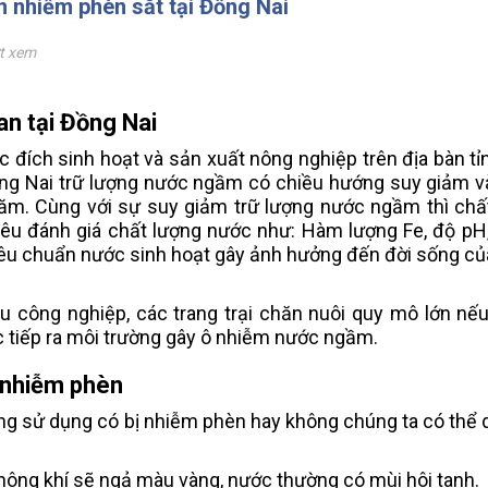
n nhiễm phèn sắt tại Đồng Nai
t xem
an tại Đồng Nai
đích sinh hoạt và sản xuất nông nghiệp trên địa bàn tỉ
ồng Nai trữ lượng nước ngầm có chiều hướng suy giảm 
ăm. Cùng với sự suy giảm trữ lượng nước ngầm thì chấ
êu đánh giá chất lượng nước như: Hàm lượng Fe, độ pH,
iêu chuẩn nước sinh hoạt gây ảnh hưởng đến đời sống củ
khu công nghiệp, các trang trại chăn nuôi quy mô lớn nế
rực tiếp ra môi trường gây ô nhiễm nước ngầm.
 nhiễm phèn
ng sử dụng có bị nhiễm phèn hay không chúng ta có thể 
không khí sẽ ngả màu vàng, nước thường có mùi hôi tanh.