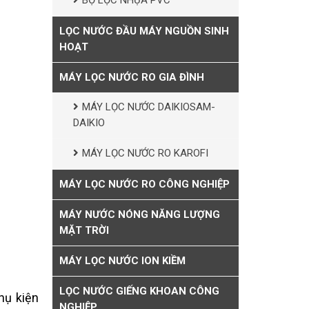
BỘ LỌC NHỰA PVC
LỌC NƯỚC ĐẦU MÁY NGUỒN SINH
HOẠT
MÁY LỌC NƯỚC RO GIA ĐÌNH
MÁY LỌC NƯỚC DAIKIOSAM-
DAIKIO
MÁY LỌC NƯỚC RO KAROFI
MÁY LỌC NƯỚC RO CÔNG NGHIỆP
MÁY NƯỚC NÓNG NĂNG LƯỢNG
MẶT TRỜI
MÁY LỌC NƯỚC ION KIỀM
LỌC NƯỚC GIẾNG KHOAN CÔNG
hụ kiện
NGHIỆP