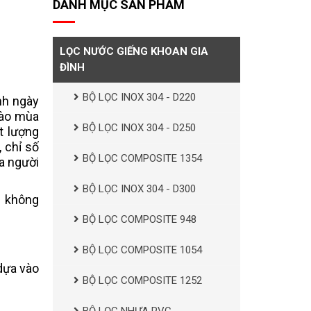
DANH MỤC SẢN PHẨM
LỌC NƯỚC GIẾNG KHOAN GIA
ĐÌNH
BỘ LỌC INOX 304 - D220
nh ngày
vào mùa
BỘ LỌC INOX 304 - D250
t lượng
 chỉ số
BỘ LỌC COMPOSITE 1354
a người
BỘ LỌC INOX 304 - D300
u không
BỘ LỌC COMPOSITE 948
BỘ LỌC COMPOSITE 1054
dựa vào
BỘ LỌC COMPOSITE 1252