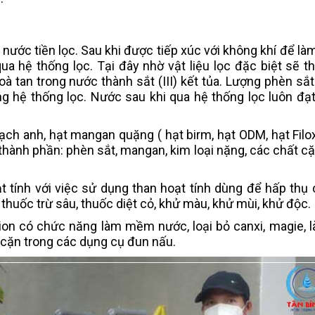
ớc tiền lọc. Sau khi được tiếp xúc với không khí để làm
 hệ thống lọc. Tại đây nhờ vật liệu lọc đặc biệt sẽ t
hoà tan trong nước thành sắt (III) kết tủa. Lượng phèn sắ
ng hệ thống lọc. Nước sau khi qua hệ thống lọc luôn đạ
thạch anh, hạt mangan quặng ( hạt birm, hạt ODM, hạt Filo
 thành phần: phèn sắt, mangan, kim loại nặng, các chất c
ạt tính với việc sử dụng than hoạt tính dùng để hấp thụ 
 thuốc trừ sâu, thuốc diệt cỏ, khử màu, khử mùi, khử độc.
i ion có chức năng làm mềm nước, loại bỏ canxi, magie, 
cặn trong các dụng cụ đun nấu.