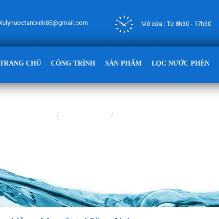
Xulynuoctanbinh85@gmail.com
Mở cửa : Từ 8h30 - 17h30
TRANG CHỦ
CÔNG TRÌNH
SẢN PHẨM
LỌC NƯỚC PHÈN
Trang chủ
CÔNG TRÌNH
CÔNG TRÌNH LỌC NƯỚC GIẾN