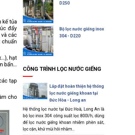
D250
6.200.000 đ
 kế tủa
húc đẩy
Bộ lọc nước giếng inox
t và các
304 - D220
t chuẩn
4.500.000 đ
x…), hạt
ặn bẩn…
CÔNG TRÌNH LỌC NƯỚC GIẾNG
các tạp
Lắp đặt hoàn thiện hệ thống
lọc nước giếng khoan tại
làm cho
Đức Hòa - Long an
Hệ thống lọc nước tại Đức Hoà, Long An là
bộ lọc inox 304 công suất lọc 800l/h, dùng
để lọc nước giếng khoan nhiễm phèn sắt,
lọc cặn, khử mùi hôi nhằm...