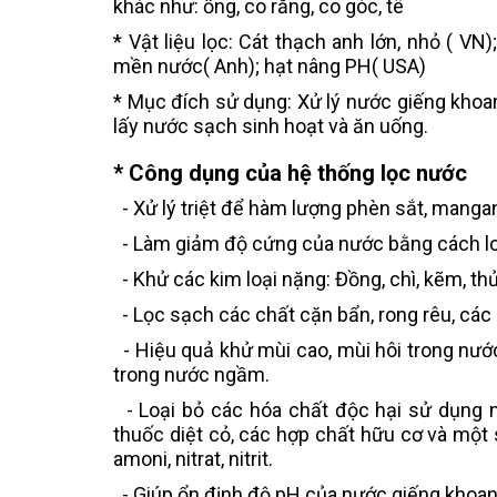
khác như: ống, co răng, co góc, tê
* Vật liệu lọc: Cát thạch anh lớn, nhỏ ( VN
mền nước( Anh); hạt nâng PH( USA)
* Mục đích sử dụng: Xử lý nước giếng khoan
lấy nước sạch sinh hoạt và ăn uống.
* Công dụng của hệ thống lọc nước
- Xử lý triệt để hàm lượng phèn sắt, manga
- Làm giảm độ cứng của nước bằng cách loại 
- Khử các kim loại nặng: Đồng, chì, kẽm, thủ
- Lọc sạch các chất cặn bẩn, rong rêu, các
- Hiệu quả khử mùi cao, mùi hôi trong nướ
trong nước ngầm.
- Loại bỏ các hóa chất độc hại sử dụng n
thuốc diệt cỏ, các hợp chất hữu cơ và một
amoni, nitrat, nitrit.
- Giúp ổn định độ pH của nước giếng khoan