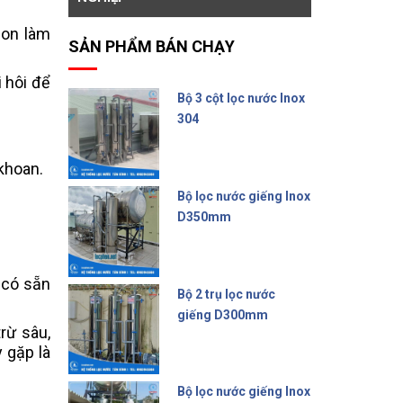
ion làm
SẢN PHẨM BÁN CHẠY
 hôi để
Bộ 3 cột lọc nước Inox
304
15.000.000 đ
khoan.
Bộ lọc nước giếng Inox
D350mm
14.500.000 đ
 có sẵn
Bộ 2 trụ lọc nước
giếng D300mm
rừ sâu,
9.500.000 đ
 gặp là
Bộ lọc nước giếng Inox