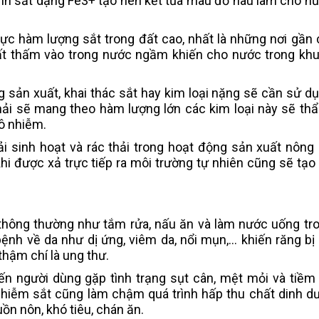
ành sắt dạng Fe3+ tạo nên kết tủa màu đỏ nâu làm cho n
ực hàm lượng sắt trong đất cao, nhất là những nơi gần
ất thấm vào trong nước ngầm khiến cho nước trong khu
 sản xuất, khai thác sắt hay kim loại nặng sẽ cần sử d
hải sẽ mang theo hàm lượng lớn các kim loại này sẽ th
ô nhiễm.
ải sinh hoạt và rác thải trong hoạt động sản xuất nông 
i được xả trực tiếp ra môi trường tự nhiên cũng sẽ tạo
thông thường như tắm rửa, nấu ăn và làm nước uống tro
nh về da như dị ứng, viêm da, nổi mụn,... khiến răng bị 
thậm chí là ung thư.
ến người dùng gặp tình trạng sụt cân, mệt mỏi và tiềm
c nhiễm sắt cũng làm chậm quá trình hấp thu chất dinh d
uồn nôn, khó tiêu, chán ăn.