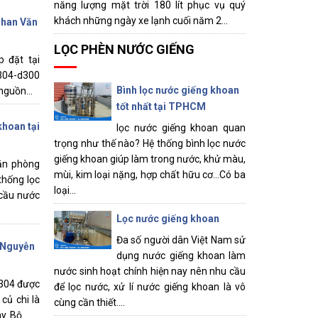
năng lượng mặt trời 180 lít phục vụ quý
khách những ngày xe lạnh cuối năm 2...
Phan Văn
LỌC PHÈN NƯỚC GIẾNG
p đặt tại
 304-d300
Bình lọc nước giếng khoan
nguồn...
tốt nhất tại TPHCM
khoan tại
lọc nước giếng khoan quan
trọng như thế nào? Hệ thống bình lọc nước
giếng khoan giúp làm trong nước, khử màu,
văn phòng
mùi, kim loại nặng, hợp chất hữu cơ...Có ba
thống lọc
loại...
 cầu nước
Lọc nước giếng khoan
Đa số người dân Việt Nam sử
i Nguyễn
dụng nước giếng khoan làm
nước sinh hoạt chính hiện nay nên nhu cầu
 304 được
để lọc nước, xử lí nước giếng khoan là vô
củ chi là
cùng cần thiết....
. Bộ...