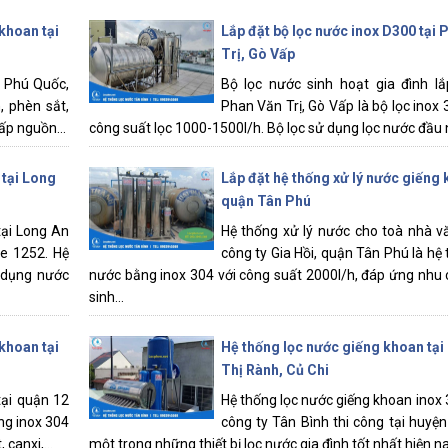
khoan tại
Lắp đặt bộ lọc nước inox D300 tại 
Trị, Gò Vấp
i Phú Quốc,
Bộ lọc nước sinh hoạt gia đình lắ
, phèn sắt,
Phan Văn Trị, Gò Vấp là bộ lọc inox
ấp nguồn...
công suất lọc 1000-1500l/h. Bộ lọc sử dụng lọc nước đầu 
 tại Long
Lắp đặt hệ thống xử lý nước giếng 
quận Tân Phú
tại Long An
Hệ thống xử lý nước cho toà nhà 
e 1252. Hệ
công ty Gia Hồi, quận Tân Phú là hệ 
 dụng nước
nước bằng inox 304 với công suất 2000l/h, đáp ứng nhu
sinh...
khoan tại
Hệ thống lọc nước giếng khoan tạ
Thị Rành, Củ Chi
tại quận 12
Hệ thống lọc nước giếng khoan inox
ng inox 304
công ty Tân Bình thi công tại huyện 
canxi,...
một trong những thiết bị lọc nước gia đình tốt nhất hiện nay