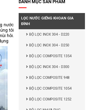
DANH MỤC SẢN PHẨM
LỌC NƯỚC GIẾNG KHOAN GIA
ĐÌNH
ng nước
úng tôi
BỘ LỌC INOX 304 - D220
ùi hôi.
 dụng
BỘ LỌC INOX 304 - D250
BỘ LỌC COMPOSITE 1354
BỘ LỌC INOX 304 - D300
BỘ LỌC COMPOSITE 948
BỘ LỌC COMPOSITE 1054
BỘ LỌC COMPOSITE 1252