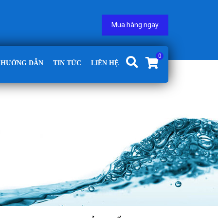
Mua hàng ngay
0
HƯỚNG DẪN
TIN TỨC
LIÊN HỆ
G