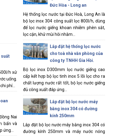
Đức Hòa - Long an
Hệ thống lọc nước tại Đức Hoà, Long An là
bộ lọc inox 304 công suất lọc 800l/h, dùng
để lọc nước giếng khoan nhiễm phèn sắt,
lọc cặn, khử mùi hôi nhằm...
Lắp đặt hệ thống lọc nước
cho toà nhà văn phòng của
 suất
công ty TNHH Gia Hồi.
Bộ lọc inox D300mm lọc nước giếng cao
500l/h xử
cấp kết hợp bộ lọc tinh inox 5 lõi lọc cho ra
ước uống.
chất lượng nước rất tốt, bộ lọc nước giếng
hi phí...
đủ công xuất đáp ứng...
hoan
Lắp đặt bộ lọc nước máy
bằng inox 304 có đường
kính 250mm
 Đồng Nai
n bẩn và
Lắp đặt bộ lọc nước máy bằng inox 304 có
p ứng...
đường kính 250mm và máy nước nóng