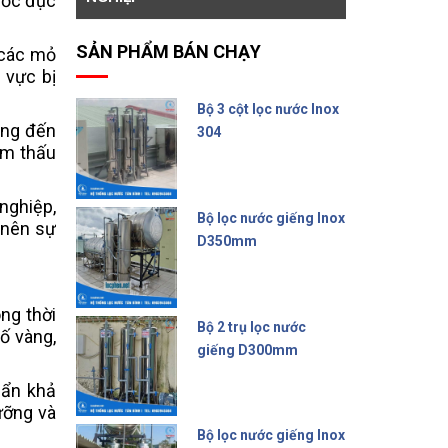
ước đục
SẢN PHẨM BÁN CHẠY
 các mỏ
 vực bị
Bộ 3 cột lọc nước Inox
ụng đến
304
ẩm thấu
15.000.000 đ
nghiệp,
Bộ lọc nước giếng Inox
 nên sự
D350mm
14.500.000 đ
ng thời
Bộ 2 trụ lọc nước
ố vàng,
giếng D300mm
9.500.000 đ
 ẩn khả
ưỡng và
Bộ lọc nước giếng Inox