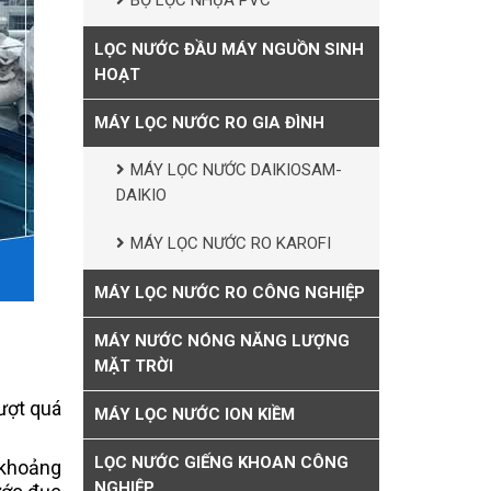
BỘ LỌC NHỰA PVC
LỌC NƯỚC ĐẦU MÁY NGUỒN SINH
HOẠT
MÁY LỌC NƯỚC RO GIA ĐÌNH
MÁY LỌC NƯỚC DAIKIOSAM-
DAIKIO
MÁY LỌC NƯỚC RO KAROFI
MÁY LỌC NƯỚC RO CÔNG NGHIỆP
MÁY NƯỚC NÓNG NĂNG LƯỢNG
MẶT TRỜI
ượt quá
MÁY LỌC NƯỚC ION KIỀM
LỌC NƯỚC GIẾNG KHOAN CÔNG
 khoảng
NGHIỆP