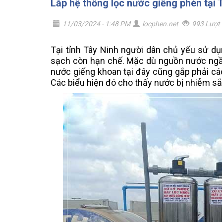
Lắp hệ thống lọc nước giếng phèn tại 
11/03/2024 - 1:48 PM
locphen.net
993 Lượt
Tại tỉnh Tây Ninh người dân chủ yếu sử 
sạch còn hạn chế. Mặc dù nguồn nước ngầm
nước giếng khoan tại đây cũng gắp phải cá
Các biểu hiện đó cho thấy nước bị nhiễm sắ