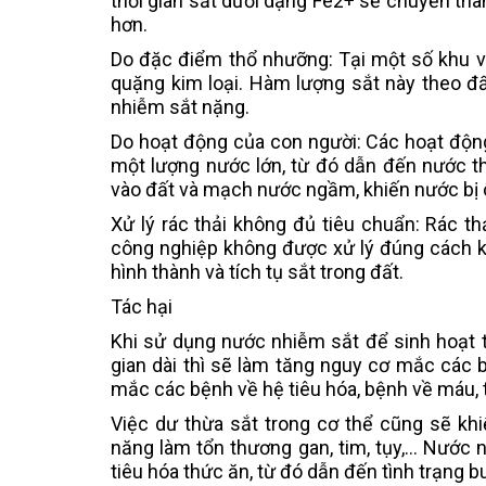
thời gian sắt dưới dạng Fe2+ sẽ chuyển th
hơn.
Do đặc điểm thổ nhưỡng: Tại một số khu v
quặng kim loại. Hàm lượng sắt này theo đ
nhiễm sắt nặng.
Do hoạt động của con người: Các hoạt động
một lượng nước lớn, từ đó dẫn đến nước t
vào đất và mạch nước ngầm, khiến nước bị 
Xử lý rác thải không đủ tiêu chuẩn: Rác th
công nghiệp không được xử lý đúng cách kh
hình thành và tích tụ sắt trong đất.
Tác hại
Khi sử dụng nước nhiễm sắt để sinh hoạt 
gian dài thì sẽ làm tăng nguy cơ mắc các bệ
mắc các bệnh về hệ tiêu hóa, bệnh về máu, 
Việc dư thừa sắt trong cơ thể cũng sẽ khi
năng làm tổn thương gan, tim, tụy,... Nướ
tiêu hóa thức ăn, từ đó dẫn đến tình trạng b