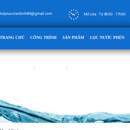
Xulynuoctanbinh85@gmail.com
Mở cửa : Từ 8h30 - 17h30
TRANG CHỦ
CÔNG TRÌNH
SẢN PHẨM
LỌC NƯỚC PHÈN
Trang chủ
CÔNG TRÌNH
CÔNG TRÌNH LỌC NƯỚC GIẾN