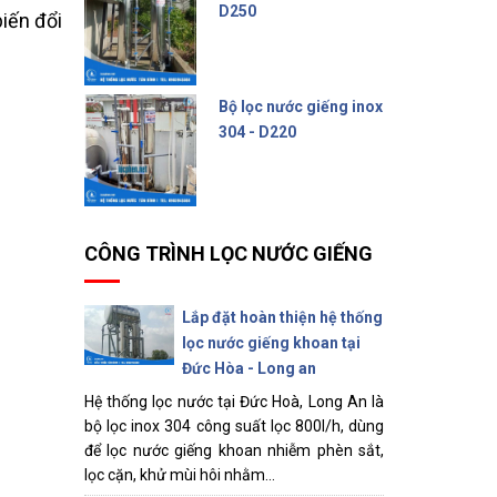
D250
biến đổi
6.200.000 đ
Bộ lọc nước giếng inox
304 - D220
4.500.000 đ
CÔNG TRÌNH LỌC NƯỚC GIẾNG
Lắp đặt hoàn thiện hệ thống
lọc nước giếng khoan tại
Đức Hòa - Long an
Hệ thống lọc nước tại Đức Hoà, Long An là
bộ lọc inox 304 công suất lọc 800l/h, dùng
để lọc nước giếng khoan nhiễm phèn sắt,
lọc cặn, khử mùi hôi nhằm...